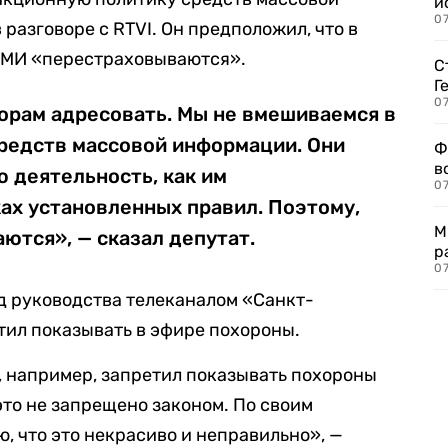
и
0
разговоре с RTVI. Он предположил, что в
СМИ «перестраховываются».
С
Г
07
орам адресовать. Мы не вмешиваемся в
редств массовой информации. Они
Ф
в
 деятельность, как им
07
ках установленных правил. Поэтому,
М
ются», — сказал депутат.
р
07
од руководства телеканалом «Санкт-
етил показывать в эфире похороны.
, например, запретил показывать похороны
это не запрещено законом. По своим
, что это некрасиво и неправильно», —