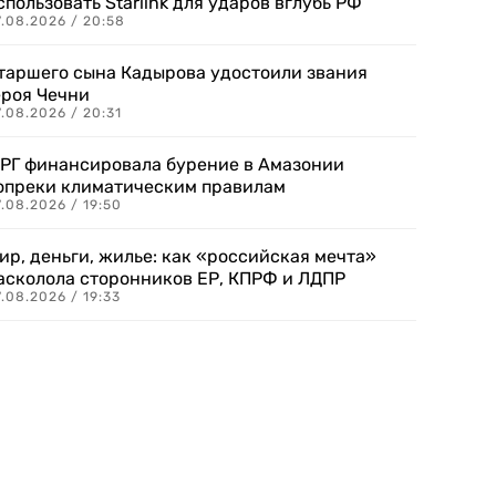
спользовать Starlink для ударов вглубь РФ
7.08.2026 / 20:58
таршего сына Кадырова удостоили звания
ероя Чечни
.08.2026 / 20:31
РГ финансировала бурение в Амазонии
опреки климатическим правилам
.08.2026 / 19:50
ир, деньги, жилье: как «российская мечта»
асколола сторонников ЕР, КПРФ и ЛДПР
.08.2026 / 19:33