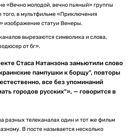
не «Вечно молодой, вечно пьяный» группы
 того, в мультфильме «Приключения
» изображение статуи Венеры.
каналов вырезаются символика и слова,
родюсер от бг».
оекте Стаса Натанзона замьютили слово
украинские пампушки к борщу“, повторы
 естественно, все без упоминаний
ать городов русских“», — говорится в
на разных телеканалах один и тот же фильм
азному. В посте называется несколько