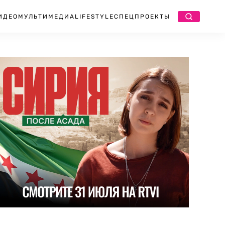
ИДЕО
МУЛЬТИМЕДИА
LIFESTYLE
СПЕЦПРОЕКТЫ