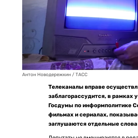
Антон Новодережкин / ТАСС
Телеканалы вправе осуществля
заблагорассудится, в рамках 
Госдумы по информполитике Се
фильмах и сериалах, показыва
заглушаются отдельные слова
Депутаты не вмешиваются в ред