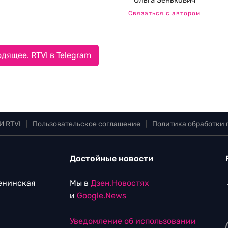
Ольга Зенькович
Связаться с автором
дящее. RTVI в Telegram
И RTVI
|
Пользовательское соглашение
|
Политика обработки
Достойные новости
Ленинская
Мы в
Дзен.Новостях
и
Google.News
Уведомление об использовании