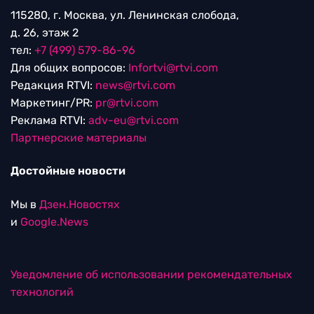
115280, г. Москва, ул. Ленинская слобода,
д. 26, этаж 2
тел:
+7 (499) 579-86-96
Для общих вопросов:
Infortvi@rtvi.com
Редакция RTVI:
news@rtvi.com
Маркетинг/PR:
pr@rtvi.com
Реклама RTVI:
adv-eu@rtvi.com
Партнерские материалы
Достойные новости
Мы в
Дзен.Новостях
и
Google.News
Уведомление об использовании рекомендательных
технологий