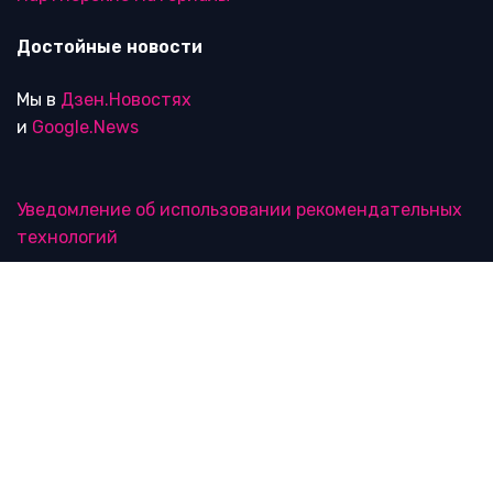
Достойные новости
Мы в
Дзен.Новостях
и
Google.News
Уведомление об использовании рекомендательных
технологий
RTVI в соцсетях
18+