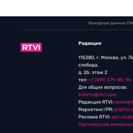
Выходные данные СМ
Редакция
115280, г. Москва, ул. 
слобода,
д. 26, этаж 2
тел:
+7 (499) 579-86-96
Для общих вопросов:
Infortvi@rtvi.com
Редакция RTVI:
news@rt
Маркетинг/PR:
pr@rtvi
Реклама RTVI:
adv-eu@r
Партнерские материа