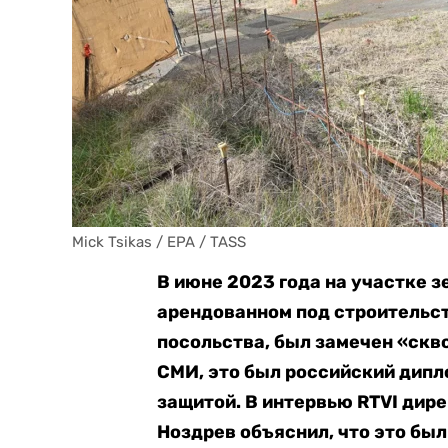
Mick Tsikas / EPA / TASS
В июне 2023 года на участке з
арендованном под строительст
посольства, был замечен «скв
СМИ, это был российский дип
защитой. В интервью
RTVI дир
Ноздрев объяснил, что это бы