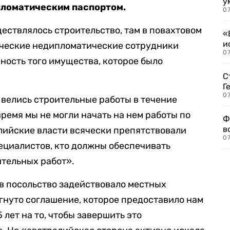
у
пломатическим паспортом.
07
ествлялось строительство, там в повахтовом
«
и
ческие недипломатические сотрудники
0
ность того имущества, которое было
С
Г
07
 велись строительные работы в течение
время мы не могли начать на нем работы по
Ф
в
алийские власти всячески препятствовали
07
ециалистов, кто должны обеспечивать
ительных работ».
в посольство задействовало местных
игнуто соглашение, которое предоставило нам
 лет на то, чтобы завершить это