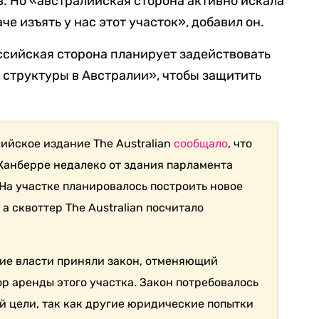
в. Но «австралийская сторона активно искала
че изъять у нас этот участок», добавил он.
оссийская сторона планирует задействовать
структуры в Австралии», чтобы защитить
лийское издание The Australian
сообщало
, что
 Канберре недалеко от здания парламента
 На участке планировалось построить новое
а сквоттер The Australian посчитало
кие власти приняли закон, отменяющий
р аренды этого участка. Закон потребовалось
й цели, так как другие юридические попытки