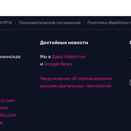
И RTVI
|
Пользовательское соглашение
|
Политика обработки
Достойные новости
Ленинская
Мы в
Дзен.Новостях
и
Google.News
Уведомление об использовании
рекомендательных технологий
vi.com
.com
tvi.com
лы