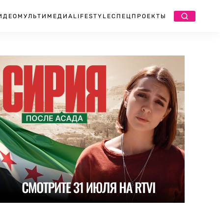
ИДЕО
МУЛЬТИМЕДИА
LIFESTYLE
СПЕЦПРОЕКТЫ