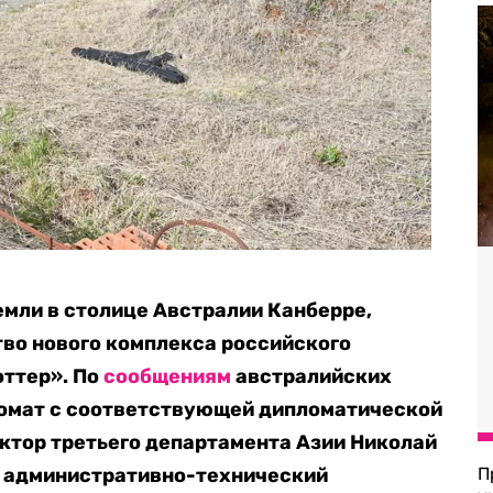
емли в столице Австралии Канберре,
во нового комплекса российского
оттер». По
сообщениям
австралийских
ломат с соответствующей дипломатической
ектор третьего департамента Азии Николай
л административно-технический
П