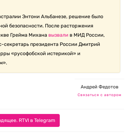
встралии Энтони Альбанезе, решение было
ной безопасности. После расторжения
скве Грейма Михана
вызвали
в МИД России,
сс-секретарь президента России Дмитрий
рры «русофобской истерикой» и
м».
Андрей Федотов
Связаться с автором
дящее. RTVI в Telegram