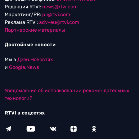
Редакция RTVI:
news@rtvi.com
Маркетинг/PR:
pr@rtvi.com
Реклама RTVI:
adv-eu@rtvi.com
Партнерские материалы
Достойные новости
Мы в
Дзен.Новостях
и
Google.News
Уведомление об использовании рекомендательных
технологий
RTVI в соцсетях