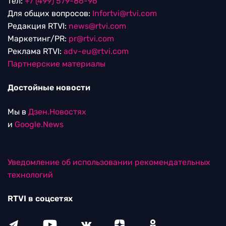
тел:
+7 (499) 579-86-96
Для общих вопросов:
Infortvi@rtvi.com
Редакция RTVI:
news@rtvi.com
Маркетинг/PR:
pr@rtvi.com
Реклама RTVI:
adv-eu@rtvi.com
Партнерские материалы
Достойные новости
Мы в
Дзен.Новостях
и
Google.News
Уведомление об использовании рекомендательных
технологий
RTVI в соцсетях