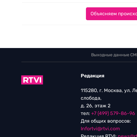
Объясняем происхо
Выходные данные СМ
Редакция
115280, г. Москва, ул. 
слобода,
д. 26, этаж 2
тел:
+7 (499) 579-86-96
Для общих вопросов:
Infortvi@rtvi.com
Редакция RTVI:
news@rt