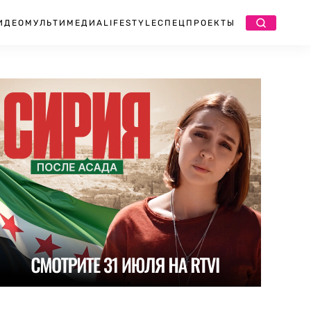
ИДЕО
МУЛЬТИМЕДИА
LIFESTYLE
СПЕЦПРОЕКТЫ