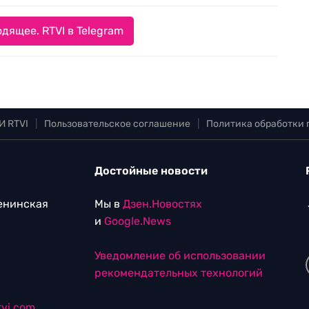
дящее. RTVI в Telegram
И RTVI
|
Пользовательское соглашение
|
Политика обработки
Достойные новости
Ленинская
Мы в
Дзен.Новостях
и
Google.News
Уведомление об использовании
рекомендательных технологий
vi.com