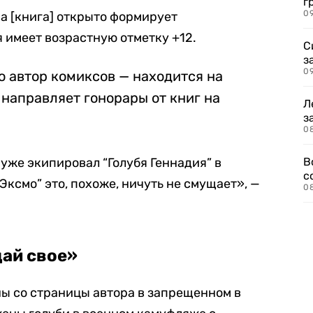
г
09
на [книга] открыто формирует
я имеет возрастную отметку +12.
С
з
0
о автор комиксов — находится на
 направляет гонорары от книг на
Л
з
0
 уже экипировал “Голубя Геннадия” в
В
с
ксмо” это, похоже, ничуть не смущает», —
0
щай свое»
ны со страницы автора в запрещенном в