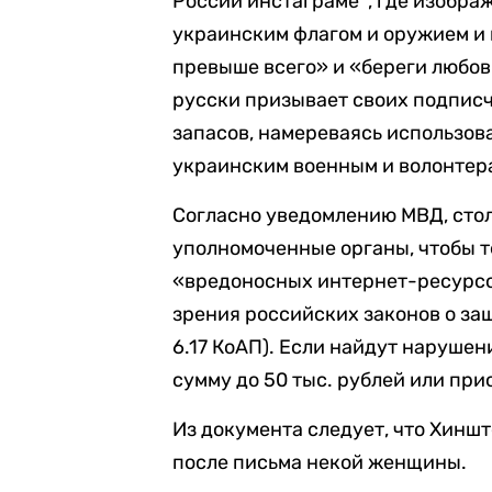
России инстаграме*, где изобра
украинским флагом и оружием и 
превыше всего» и «береги любов
русски призывает своих подписч
запасов, намереваясь использов
украинским военным и волонтера
Согласно уведомлению МВД, стол
уполномоченные органы, чтобы 
«вредоносных интернет-ресурсо
зрения российских законов о за
6.17 КоАП). Если найдут наруше
сумму до 50 тыс. рублей или прио
Из документа следует, что Хинш
после письма некой женщины.