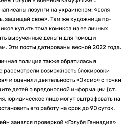
жены голуби в военном камуфляже с
написаны лозунги на украинском: «воля
ь, защищай свое». Там же художница по-
иков купить тома комикса из ее личных
ать вырученные деньги для помощи
м. Эти посты датированы весной 2022 года.
ичная полиция также обратилась в
те рассмотрели возможность
блокировки
в» и оценили деятельность «Эксмо» с точки
щите детей о вредоносной информации (ст.
ния, юридическое лицо могут оштрафовать на
становить его работу на срок до 90 суток.
тейн занялся проверкой
«Голубя Геннадия»