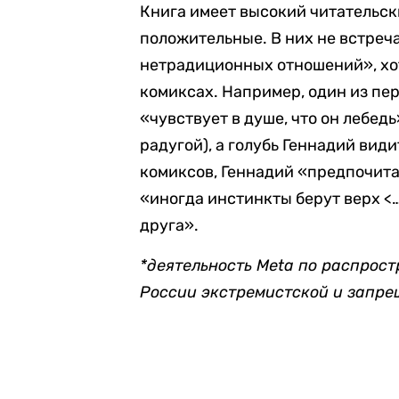
Книга имеет высокий читательск
положительные. В них не встреч
нетрадиционных отношений», хот
комиксах. Например, один из пе
«чувствует в душе, что он лебед
радугой), а голубь Геннадий види
комиксов, Геннадий «предпочитае
«иногда инстинкты берут верх <…
друга».
*деятельность Meta по распрост
России экстремистской и запр