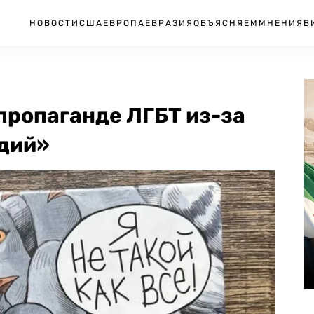
НОВОСТИ
США
ЕВРОПА
ЕВРАЗИЯ
ОБЪЯСНЯЕМ
МНЕНИЯ
В
 пропаганде ЛГБТ из-за
адий»