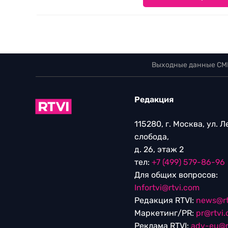
Выходные данные СМ
Редакция
115280, г. Москва, ул. 
слобода,
д. 26, этаж 2
тел:
+7 (499) 579-86-96
Для общих вопросов:
Infortvi@rtvi.com
Редакция RTVI:
news@rt
Маркетинг/PR:
pr@rtvi
Реклама RTVI:
adv-eu@r