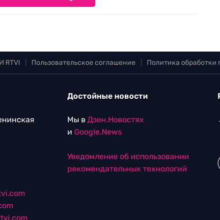
И RTVI
|
Пользовательское соглашение
|
Политика обработки
Достойные новости
Ленинская
Мы в
Дзен.Новостях
и
Google.News
Уведомление об использовании
рекомендательных технологий
vi.com
.com
tvi.com