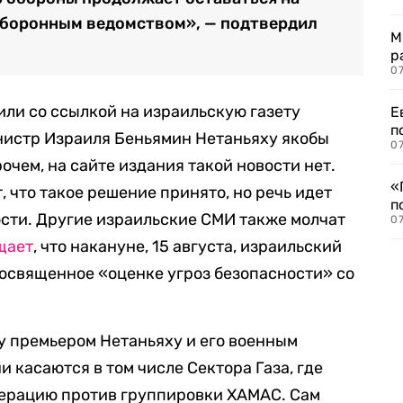
оборонным ведомством», — подтвердил
М
р
07
ли со ссылкой на израильскую газету
Е
п
нистр Израиля Беньямин Нетаньяху якобы
07
рочем, на сайте издания такой новости нет.
«
 что такое решение принято, но речь идет
п
сти. Другие израильские СМИ также молчат
07
щает
, что накануне, 15 августа, израильский
посвященное «оценке угроз безопасности» со
у премьером Нетаньяху и его военным
 касаются в том числе Сектора Газа, где
ерацию против группировки ХАМАС. Сам