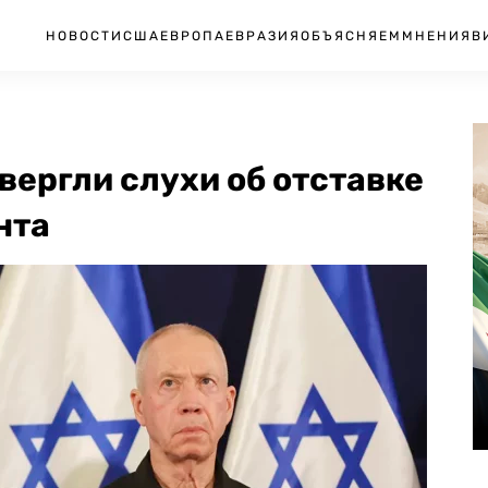
НОВОСТИ
США
ЕВРОПА
ЕВРАЗИЯ
ОБЪЯСНЯЕМ
МНЕНИЯ
В
вергли слухи об отставке
нта