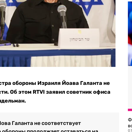
тра обороны Израиля Йоава Галанта не
ти. Об этом RTVI заявил советник офиса
ндельман.
Ф
ова Галанта не соответствует
в
р обороны продолжает оставаться на
07