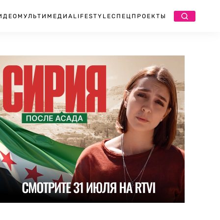
ИДЕО
МУЛЬТИМЕДИА
LIFESTYLE
СПЕЦПРОЕКТЫ