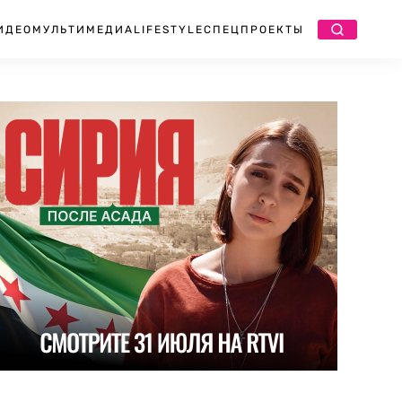
ИДЕО
МУЛЬТИМЕДИА
LIFESTYLE
СПЕЦПРОЕКТЫ