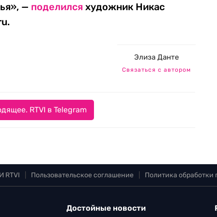
мья», —
поделился
художник Никас
u.
Элиза Данте
Связаться с автором
дящее. RTVI в Telegram
И RTVI
|
Пользовательское соглашение
|
Политика обработки
Достойные новости