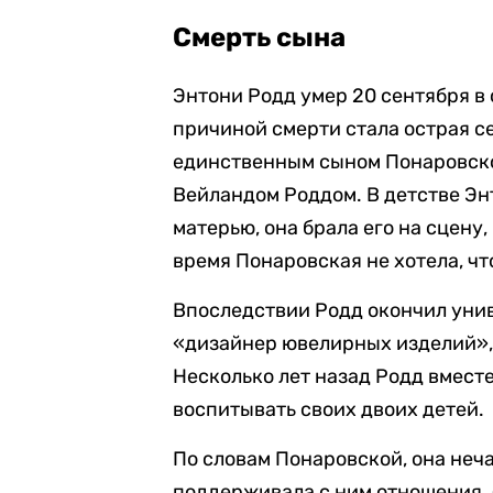
Смерть сына
Энтони Родд умер 20 сентября в
причиной смерти стала острая с
единственным сыном Понаровско
Вейландом Роддом. В детстве Эн
матерью, она брала его на сцену
время Понаровская не хотела, чт
Впоследствии Родд окончил унив
«дизайнер ювелирных изделий», 
Несколько лет назад Родд вместе
воспитывать своих двоих детей.
По словам Понаровской, она неча
поддерживала с ним отношения. «