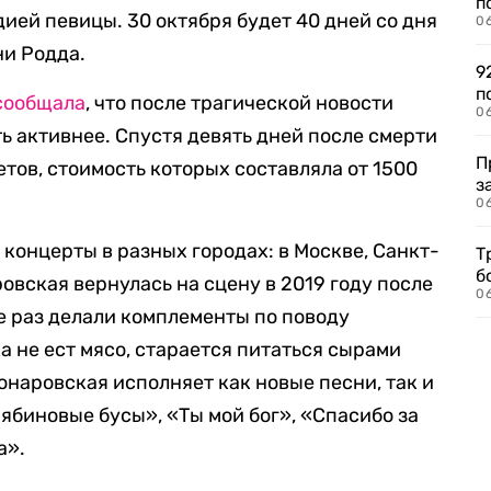
п
дией певицы. 30 октября будет 40 дней со дня
0
ни Родда.
9
п
сообщала
, что после трагической новости
0
ь активнее. Спустя девять дней после смерти
П
тов, стоимость которых составляла от 1500
з
0
 концерты в разных городах: в Москве, Санкт-
Т
б
овская вернулась на сцену в 2019 году после
0
е раз делали комплементы по поводу
ка не ест мясо, старается питаться сырами
онаровская исполняет как новые песни, так и
ябиновые бусы», «Ты мой бог», «Спасибо за
а».