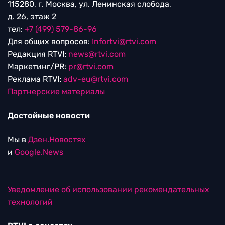
115280, г. Москва, ул. Ленинская слобода,
д. 26, этаж 2
тел:
+7 (499) 579-86-96
Для общих вопросов:
Infortvi@rtvi.com
Редакция RTVI:
news@rtvi.com
Маркетинг/PR:
pr@rtvi.com
Реклама RTVI:
adv-eu@rtvi.com
Партнерские материалы
Достойные новости
Мы в
Дзен.Новостях
и
Google.News
Уведомление об использовании рекомендательных
технологий