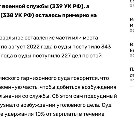
о
т военной службы (339 УК РФ), а
06
 (338 УК РФ) осталось примерно на
R
И
0
овольное оставление части или места
В
я по август 2022 года в суды поступило 343
Е
 года в суды поступило 227 дел по этой
06
П
о
ского гарнизонного суда говорится, что
06
военную часть, чтобы добиться возбуждения
ольнения со службы. Об этом сам подсудимый
 узнал о возбуждении уголовного дела. Суд
де удержания 10% от зарплаты в течение