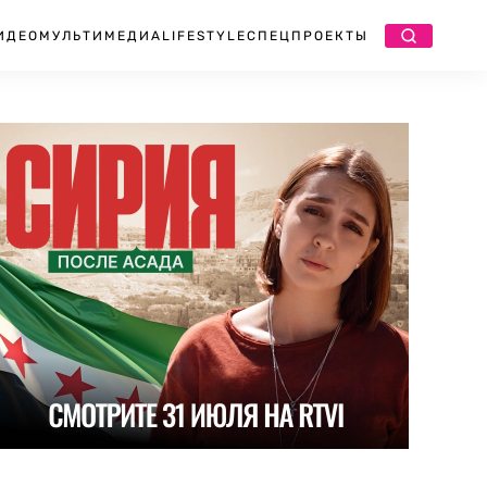
ИДЕО
МУЛЬТИМЕДИА
LIFESTYLE
СПЕЦПРОЕКТЫ