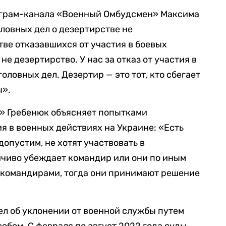
леграм-канала «Военный Омбудсмен» Максима
оловных дел о дезертирстве не
тве отказавшихся от участия в боевых
не дезертирство. У нас за отказ от участия в
ловных дел. Дезертир — это тот, кто сбегает
ы».
» Гребенюк объясняет попытками
 в военных действиях на Украине: «Есть
опустим, не хотят участвовать в
йчиво убеждает командир или они по иным
командирами, тогда они принимают решение
ел об уклонении от военной службы путем
обом. С февраля по август 2022 года суды