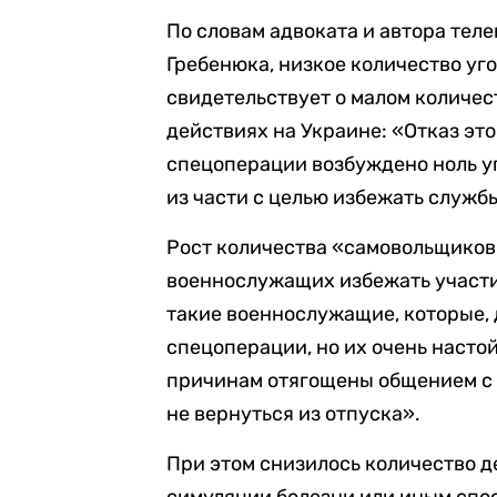
По словам адвоката и автора те
Гребенюка, низкое количество уг
свидетельствует о малом количес
действиях на Украине: «Отказ это 
спецоперации возбуждено ноль уго
из части с целью избежать служб
Рост количества «самовольщиков
военнослужащих избежать участия
такие военнослужащие, которые, д
спецоперации, но их очень насто
причинам отягощены общением с 
не вернуться из отпуска».
При этом снизилось количество д
симуляции болезни или иным спос