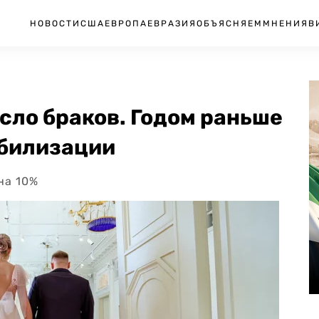
НОВОСТИ
США
ЕВРОПА
ЕВРАЗИЯ
ОБЪЯСНЯЕМ
МНЕНИЯ
В
исло браков. Годом раньше
обилизации
на 10%