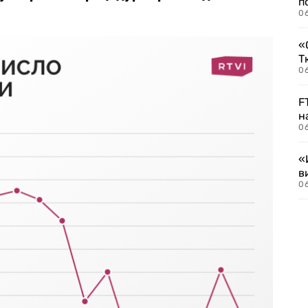
п
0
«
Т
06
F
н
06
«
в
06