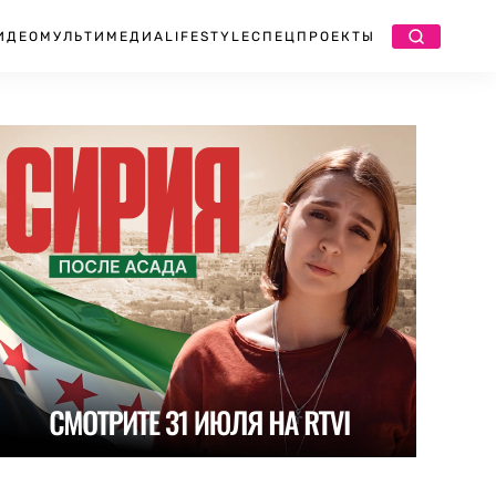
ИДЕО
МУЛЬТИМЕДИА
LIFESTYLE
СПЕЦПРОЕКТЫ