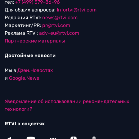
тел:
+7 (499) 579-86-96
Для общих вопросов:
Infortvi@rtvi.com
Редакция RTVI:
news@rtvi.com
Маркетинг/PR:
pr@rtvi.com
Реклама RTVI:
adv-eu@rtvi.com
Партнерские материалы
Достойные новости
Мы в
Дзен.Новостях
и
Google.News
Уведомление об использовании рекомендательных
технологий
RTVI в соцсетях