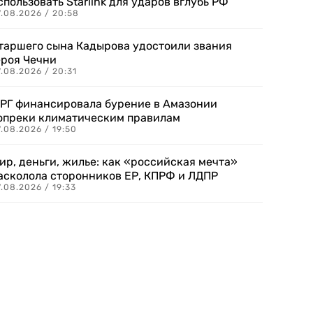
спользовать Starlink для ударов вглубь РФ
7.08.2026 / 20:58
таршего сына Кадырова удостоили звания
ероя Чечни
.08.2026 / 20:31
РГ финансировала бурение в Амазонии
опреки климатическим правилам
.08.2026 / 19:50
ир, деньги, жилье: как «российская мечта»
асколола сторонников ЕР, КПРФ и ЛДПР
.08.2026 / 19:33