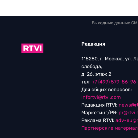
Выходные данные СМ
Редакция
115280, г. Москва, ул. 
слобода,
д. 26, этаж 2
тел:
+7 (499) 579-86-96
Для общих вопросов:
Infortvi@rtvi.com
Редакция RTVI:
news@rt
Маркетинг/PR:
pr@rtvi
Реклама RTVI:
adv-eu@r
Партнерские материа