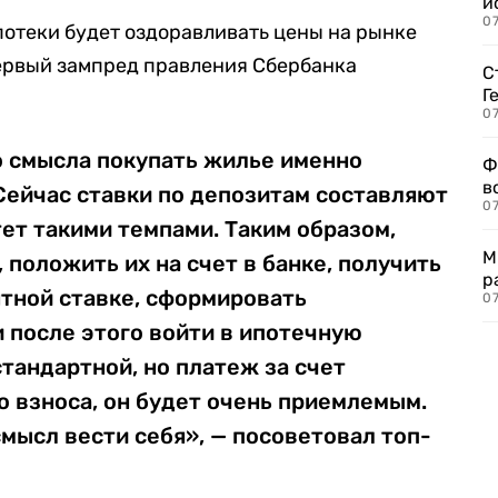
и
0
отеки будет оздоравливать цены на рынке
первый зампред правления Сбербанка
С
Г
07
то смысла покупать жилье именно
Ф
в
 Сейчас ставки по депозитам составляют
07
стет такими темпами. Таким образом,
М
 положить их на счет в банке, получить
р
нтной ставке, сформировать
07
 после этого войти в ипотечную
стандартной, но платеж за счет
 взноса, он будет очень приемлемым.
смысл вести себя», — посоветовал топ-