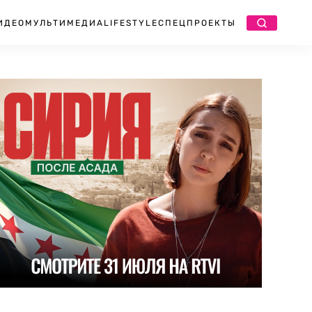
ИДЕО
МУЛЬТИМЕДИА
LIFESTYLE
СПЕЦПРОЕКТЫ