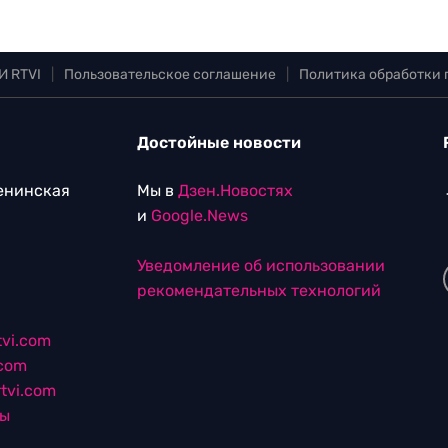
И RTVI
|
Пользовательское соглашение
|
Политика обработки
Достойные новости
Ленинская
Мы в
Дзен.Новостях
и
Google.News
Уведомление об использовании
рекомендательных технологий
vi.com
.com
tvi.com
лы