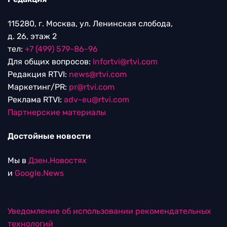
115280, г. Москва, ул. Ленинская слобода,
д. 26, этаж 2
тел:
+7 (499) 579-86-96
Для общих вопросов:
Infortvi@rtvi.com
Редакция RTVI:
news@rtvi.com
Маркетинг/PR:
pr@rtvi.com
Реклама RTVI:
adv-eu@rtvi.com
Партнерские материалы
Достойные новости
Мы в
Дзен.Новостях
и
Google.News
Уведомление об использовании рекомендательных
технологий