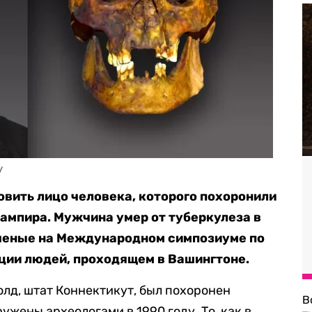
y
вить лицо человека, которого похоронили
вампира. Мужчина умер от туберкулеза в
еные на Международном симпозиуме по
ции людей, проходящем в Вашингтоне.
олд, штат Коннектикут, был похоронен
В
ужены археологами в 1990 году. То, как в