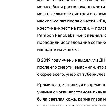
могиле были расположены кости 
местные жители считали его ва
несколько лет после смерти. «Б
крест-на-крест на груди, — поя
Parabon NanoLabs, чьи специали
проводили исследование останков
нападать на живых».
В 2019 году ученые выделили ДНК
после его смерти, выяснили, чт
скорее всего, умер от туберкулез
Кроме того, используя современ
ученые смогли восстановить внеш
была светлая кожа, карие глаза