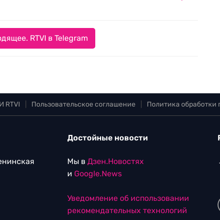
дящее. RTVI в Telegram
И RTVI
|
Пользовательское соглашение
|
Политика обработки
Достойные новости
Ленинская
Мы в
Дзен.Новостях
и
Google.News
Уведомление об использовании
рекомендательных технологий