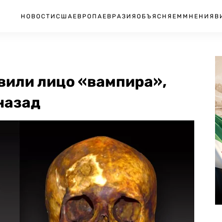
НОВОСТИ
США
ЕВРОПА
ЕВРАЗИЯ
ОБЪЯСНЯЕМ
МНЕНИЯ
В
вили лицо «вампира»,
назад