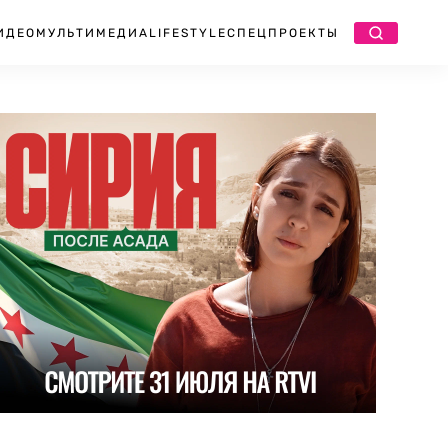
ИДЕО
МУЛЬТИМЕДИА
LIFESTYLE
СПЕЦПРОЕКТЫ