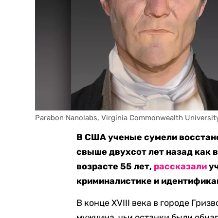
Parabon Nanolabs, Virginia Commonwealth Universit
В США ученые сумели восстано
свыше двухсот лет назад как 
возрасте 55 лет,
рассказали
уч
криминалистике и идентифика
В конце XVIII века в городе
Г
ризв
мужчина, чьи останки были обнар