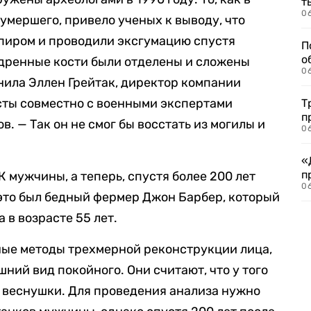
т
06
умершего, привело ученых к выводу, что
мпиром и проводили эксгумацию спустя
П
о
едренные кости были отделены и сложены
06
снила Эллен Грейтак, директор компании
сты совместно с военными экспертами
Т
п
. — Так он не смог бы восстать из могилы и
06
«
п
 мужчины, а теперь, спустя более 200 лет
06
о это был бедный фермер Джон Барбер, который
а в возрасте 55 лет.
ные методы трехмерной реконструкции лица,
ний вид покойного. Они считают, что у того
 и веснушки. Для проведения анализа нужно