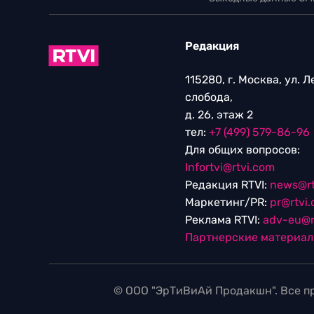
Редакция
115280, г. Москва, ул. 
слобода,
д. 26, этаж 2
тел:
+7 (499) 579-86-96
Для общих вопросов:
Infortvi@rtvi.com
Редакция RTVI:
news@rt
Маркетинг/PR:
pr@rtvi
Реклама RTVI:
adv-eu@r
Партнерские материа
© ООО "ЭрТиВиАй Продакшн". Все пр