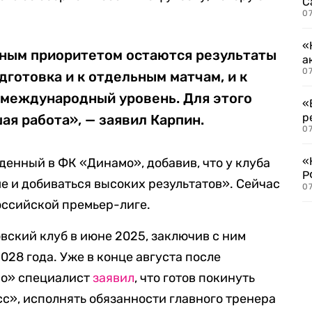
С
07
«
ным приоритетом остаются результаты
а
07
дготовка и к отдельным матчам, и к
международный уровень. Для этого
«
р
ая работа», — заявил Карпин.
07
«
денный в ФК «Динамо», добавив, что у клуба
Р
ше и добиваться высоких результатов». Сейчас
07
оссийской премьер-лиге.
вский клуб в июне 2025, заключив с ним
028 года. Уже в конце августа после
мо» специалист
заявил
, что готов покинуть
», исполнять обязанности главного тренера