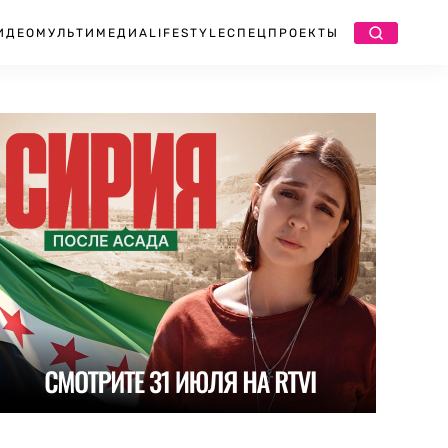
ИДЕО
МУЛЬТИМЕДИА
LIFESTYLE
СПЕЦПРОЕКТЫ