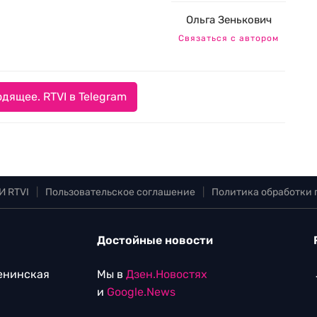
Ольга Зенькович
Связаться с автором
дящее. RTVI в Telegram
И RTVI
|
Пользовательское соглашение
|
Политика обработки
Достойные новости
Ленинская
Мы в
Дзен.Новостях
и
Google.News