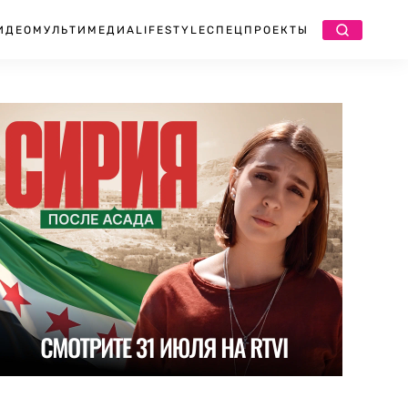
ИДЕО
МУЛЬТИМЕДИА
LIFESTYLE
СПЕЦПРОЕКТЫ