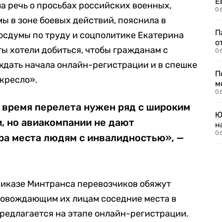
Е
 речь о просьбах российских военных,
06
ы в зоне боевых действий, пояснила в
П
Госдумы по труду и соцполитике Екатерина
о
ты хотели добиться, чтобы гражданам с
06
ждать начала онлайн-регистрации и в спешке
П
кресло».
м
06
 время перелета нужен ряд с широким
Ю
, но авиакомпании не дают
н
06
ра места людям с инвалидностью», —
приказе Минтранса перевозчиков обяжут
ровождающим их лицам соседние места в
предлагается на этапе онлайн-регистрации.