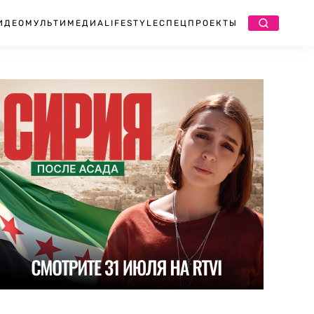
ИДЕО
МУЛЬТИМЕДИА
LIFESTYLE
СПЕЦПРОЕКТЫ