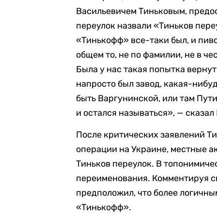
Васильевичем Тиньковым, предос
переулок назвали «Тиньков пере
«Тинькофф» все-таки был, и пиво
общем то, не по фамилии, не в че
Была у нас такая попытка верну
напросто был завод, какая-нибу
быть Варгунинской, или там Пути
и остался называться», — сказал
После критических заявлений Ти
операции на Украине, местные а
Тиньков переулок. В топонимиче
переименования. Комментируя с
предположил, что более логичны
«Тинькофф».