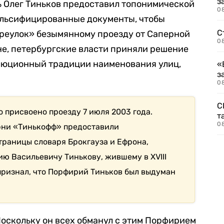
з
ь Олег Тиньков предоставил топонимической
08
льсифицированные документы, чтобы
С
ереулок» безымянному проезду от Саперной
08
не, петербургские власти приняли решение
олюционный традиции наименования улиц,
«
з
08
С
 присвоено проезду 7 июля 2003 года.
т
0
рни «Тинькофф» предоставили
раницы словаря Брокгауза и Ефрона,
 Васильевичу Тинькову, жившему в XVIII
 признал, что Порфирий Тиньков был выдуман
Поскольку он всех обманул с этим Порфирием