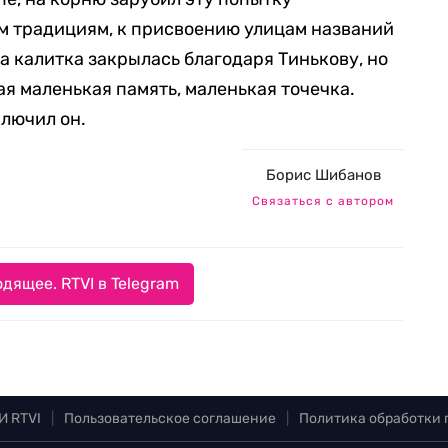
 традициям, к присвоению улицам названий
а калитка закрылась благодаря Тинькову, но
кая маленькая память, маленькая точечка.
ключил он.
Борис Шибанов
Связаться с автором
дящее. RTVI в Telegram
И RTVI
|
Пользовательское соглашение
|
Политика обработки