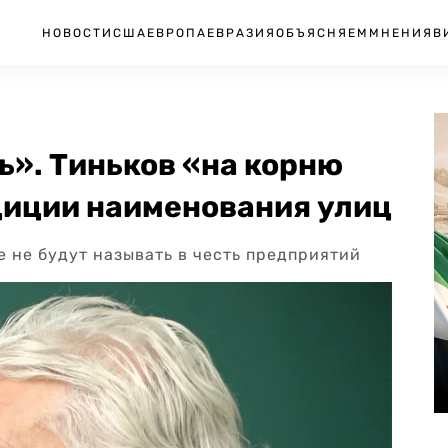
НОВОСТИ
США
ЕВРОПА
ЕВРАЗИЯ
ОБЪЯСНЯЕМ
МНЕНИЯ
В
ь». Тиньков «на корню
диции наименования улиц
е не будут называть в честь предприятий