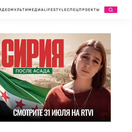
ИДЕО
МУЛЬТИМЕДИА
LIFESTYLE
СПЕЦПРОЕКТЫ