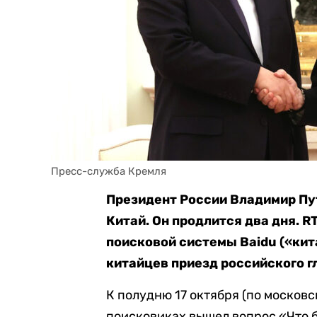
Пресс-служба Кремля
Президент России Владимир Пу
Китай. Он продлится два дня. R
поисковой системы Baidu («кита
китайцев приезд российского г
К полудню 17 октября (по московс
поисковиках вышел вопрос «Что 