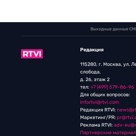
Выходные данные СМ
Редакция
115280, г. Москва, ул. 
слобода,
д. 26, этаж 2
тел:
+7 (499) 579-86-96
Для общих вопросов:
Infortvi@rtvi.com
Редакция RTVI:
news@rt
Маркетинг/PR:
pr@rtvi
Реклама RTVI:
adv-eu@r
Партнерские материа