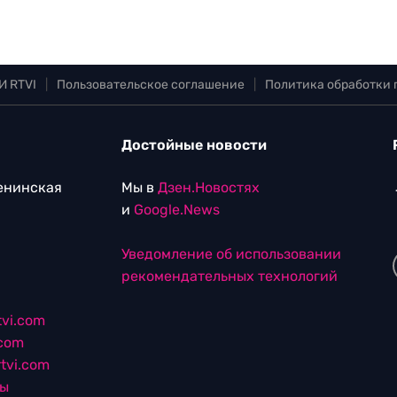
И RTVI
|
Пользовательское соглашение
|
Политика обработки
Достойные новости
Ленинская
Мы в
Дзен.Новостях
и
Google.News
Уведомление об использовании
рекомендательных технологий
vi.com
.com
tvi.com
лы