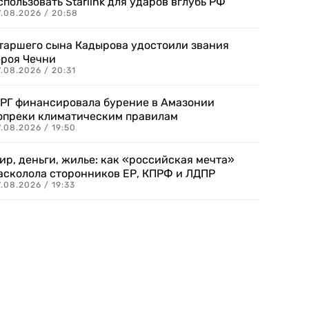
спользовать Starlink для ударов вглубь РФ
7.08.2026 / 20:58
таршего сына Кадырова удостоили звания
ероя Чечни
.08.2026 / 20:31
РГ финансировала бурение в Амазонии
опреки климатическим правилам
.08.2026 / 19:50
ир, деньги, жилье: как «российская мечта»
асколола сторонников ЕР, КПРФ и ЛДПР
.08.2026 / 19:33