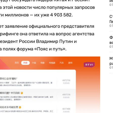
и
0
а этой новости число популярных запросов
ти миллионов — их уже 4 903 582.
С
Г
ет заявление официального представителя
07
брифинге она ответила на вопрос агентства
Ф
президент России Владимир Путин и
в
07
 полях форума «Пояс и путь».
М
р
07