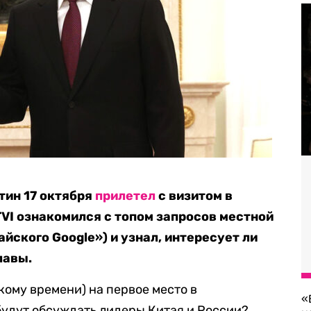
тин 17 октября
прилетел
с визитом в
TVI ознакомился с топом запросов местной
йского Google») и узнал, интересует ли
лавы.
кому времени) на первое место в
«
будут обсуждать лидеры Китая и России?