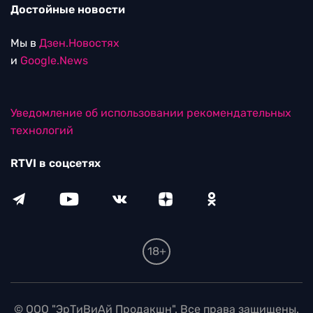
Достойные новости
Мы в
Дзен.Новостях
и
Google.News
Уведомление об использовании рекомендательных
технологий
RTVI в соцсетях
18+
© ООО "ЭрТиВиАй Продакшн". Все права защищены.