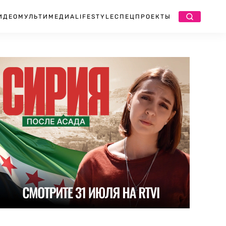
ИДЕО
МУЛЬТИМЕДИА
LIFESTYLE
СПЕЦПРОЕКТЫ