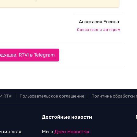
Анастасия Евсина
Связаться с автором
дящее. RTVI в Telegram
И RTVI
|
Пользовательское соглашение
|
Политика обработки
Достойные новости
Ленинская
Мы в
Дзен.Новостях