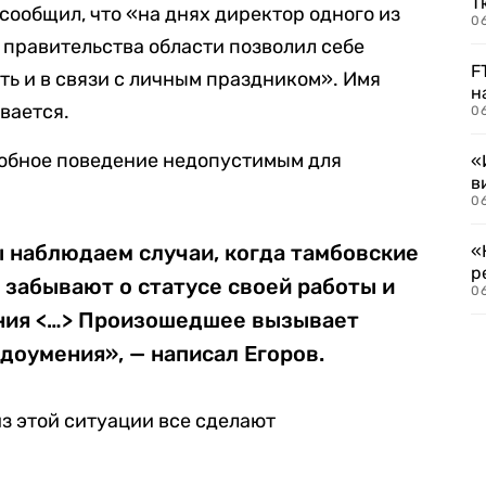
Т
сообщил, что «на днях директор одного из
06
правительства области позволил себе
F
ь и в связи с личным праздником». Имя
н
вается.
06
добное поведение недопустимым для
«
в
06
 наблюдаем случаи, когда тамбовские
«
р
 забывают о статусе своей работы и
06
ния <…> Произошедшее вызывает
едоумения», — написал Егоров.
из этой ситуации все сделают