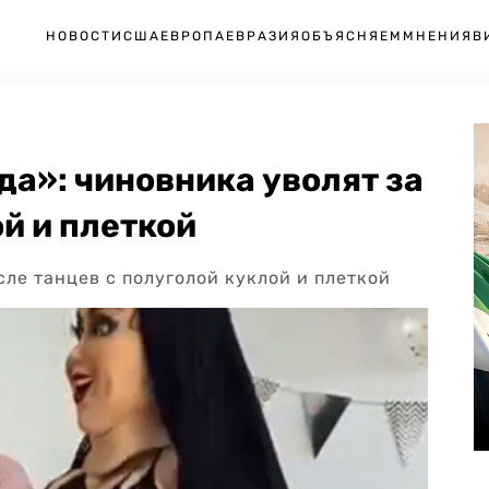
НОВОСТИ
США
ЕВРОПА
ЕВРАЗИЯ
ОБЪЯСНЯЕМ
МНЕНИЯ
В
а»: чиновника уволят за
ой и плеткой
сле танцев с полуголой куклой и плеткой