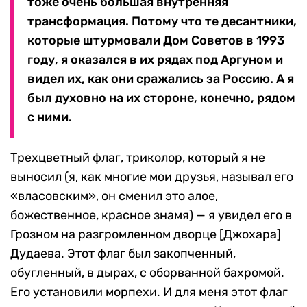
тоже очень большая внутренняя
трансформация. Потому что те десантники,
которые штурмовали Дом Советов в 1993
году, я оказался в их рядах под Аргуном и
видел их, как они сражались за Россию. А я
был духовно на их стороне, конечно, рядом
с ними.
Трехцветный флаг, триколор, который я не
выносил (я, как многие мои друзья, называл его
«власовским», он сменил это алое,
божественное, красное знамя) — я увидел его в
Грозном на разгромленном дворце [Джохара]
Дудаева. Этот флаг был закопченный,
обугленный, в дырах, с оборванной бахромой.
Его установили морпехи. И для меня этот флаг