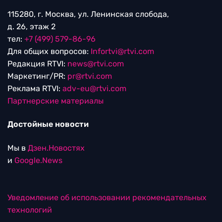
115280, г. Москва, ул. Ленинская слобода,
д. 26, этаж 2
тел:
+7 (499) 579-86-96
Для общих вопросов:
Infortvi@rtvi.com
Редакция RTVI:
news@rtvi.com
Маркетинг/PR:
pr@rtvi.com
Реклама RTVI:
adv-eu@rtvi.com
Партнерские материалы
Достойные новости
Мы в
Дзен.Новостях
и
Google.News
Уведомление об использовании рекомендательных
технологий