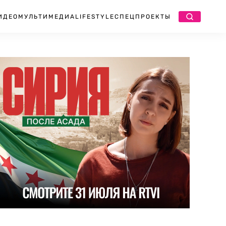
ИДЕО
МУЛЬТИМЕДИА
LIFESTYLE
СПЕЦПРОЕКТЫ