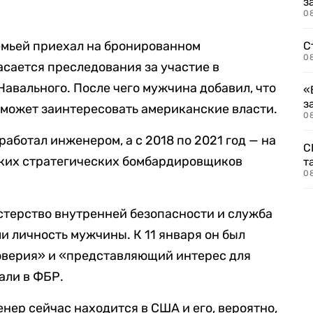
з
08
емьей приехал на бронированном
С
08
асается преследования за участие в
Навального. После чего мужчина добавил, что
«
з
я может заинтересовать американские власти.
08
работал инженером, а с 2018 по 2021 год — на
С
ских стратегических бомбардировщиков
т
0
стерство внутренней безопасности и служба
и личность мужчины. К 11 января он был
верия» и «представляющий интерес для
али в ФБР.
нер сейчас находится в США и его, вероятно,