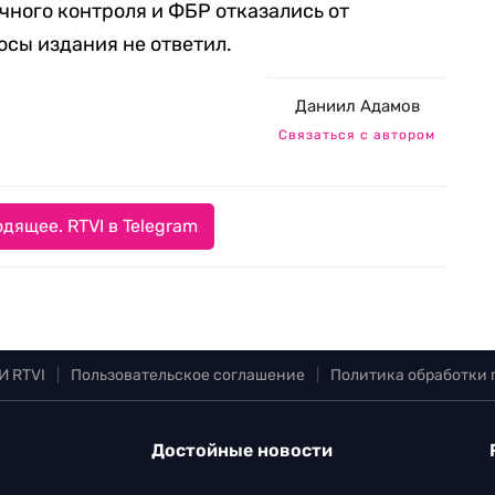
чного контроля и ФБР отказались от
осы издания не ответил.
Даниил Адамов
Связаться с автором
дящее. RTVI в Telegram
И RTVI
|
Пользовательское соглашение
|
Политика обработки
Достойные новости