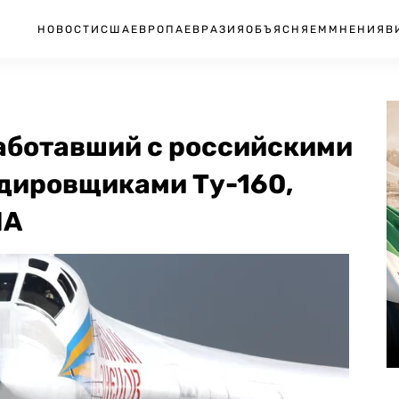
НОВОСТИ
США
ЕВРОПА
ЕВРАЗИЯ
ОБЪЯСНЯЕМ
МНЕНИЯ
В
работавший с российскими
дировщиками Ту-160,
ША