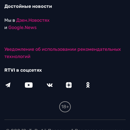
Достойные новости
Мы в
Дзен.Новостях
и
Google.News
Уведомление об использовании рекомендательных
технологий
RTVI в соцсетях
18+