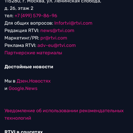
115280, г. Москва, ул. Ленинская слобода,
д. 26, этаж 2
тел:
+7 (499) 579-86-96
Для общих вопросов:
Infortvi@rtvi.com
Редакция RTVI:
news@rtvi.com
Маркетинг/PR:
pr@rtvi.com
Реклама RTVI:
adv-eu@rtvi.com
Партнерские материалы
Достойные новости
Мы в
Дзен.Новостях
и
Google.News
Уведомление об использовании рекомендательных
технологий
RTVI в соцсетях