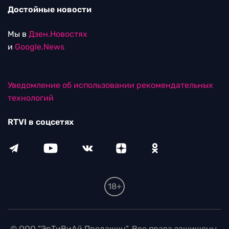
Достойные новости
Мы в
Дзен.Новостях
и
Google.News
Уведомление об использовании рекомендательных
технологий
RTVI в соцсетях
18+
© ООО "ЭрТиВиАй Продакшн". Все права защищены.