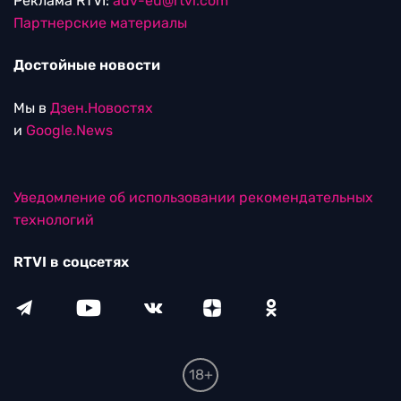
Реклама RTVI:
adv-eu@rtvi.com
Партнерские материалы
Достойные новости
Мы в
Дзен.Новостях
и
Google.News
Уведомление об использовании рекомендательных
технологий
RTVI в соцсетях
18+