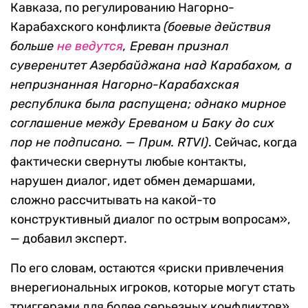
Кавказа, по регулированию Нагорно-
Карабахского конфликта
(боевые действия
больше
не ведутся
,
Ереван признал
суверенитет Азербайджана над Карабахом,
а
непризнанная Нагорно-Карабахская
республика была распущена; однако мирное
соглашение между Ереваном и Баку до сих
пор не подписано. — Прим.
RTVI)
. Сейчас, когда
фактически свернуты любые контакты,
нарушен диалог, идет обмен демаршами,
сложно рассчитывать на какой-то
конструктивный диалог по острым вопросам»,
— добавил эксперт.
По его словам, остаются «риски привлечения
внерегиональных игроков, которые могут стать
триггерами для более серьезных конфликтов».