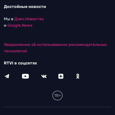
Достойные новости
Мы в
Дзен.Новостях
и
Google.News
Уведомление об использовании рекомендательных
технологий
RTVI в соцсетях
18+