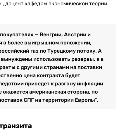
.н., доцент кафедры экономической теории
 покупателях — Венгрии, Австрии и
ся в более выигрышном положении,
российский газ по Турецкому потоку. А
 вынуждены использовать резервы, а в
акты с другими странами на поставки
тественно цена контракта будет
ледствии приведет к разгону инфляции
е окажется американская сторона, по
оставок СПГ на территории Европы”.
транзита