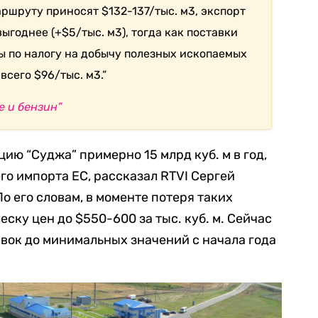
ршруту приносят $132-137/тыс. м3, экспорт
ыгоднее (+$5/тыс. м3), тогда как поставки
ты по налогу на добычу полезных ископаемых
сего $96/тыс. м3.”
е и бензин”
ию “Суджа” примерно 15 млрд куб. м в год,
его импорта ЕС, рассказал RTVI Сергей
о его словам, в моменте потеря таких
еску цен до $550-600 за тыс. куб. м. Сейчас
вок до минимальных значений с начала года