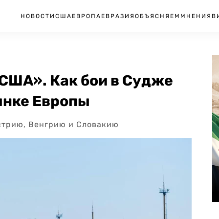
НОВОСТИ
США
ЕВРОПА
ЕВРАЗИЯ
ОБЪЯСНЯЕМ
МНЕНИЯ
В
США». Как бои в Судже
ынке Европы
встрию, Венгрию и Словакию