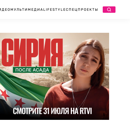
ИДЕО
МУЛЬТИМЕДИА
LIFESTYLE
СПЕЦПРОЕКТЫ