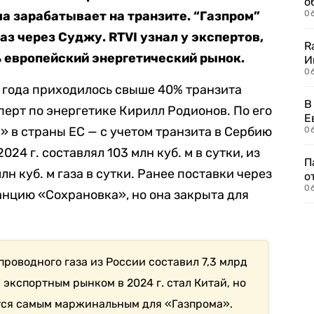
о
ма зарабатывает на транзите. “Газпром”
06
аз через Суджу. RTVI узнал у экспертов,
R
ь европейский энергетический рынок.
И
0
 года приходилось свыше 40% транзита
В
ерт по энергетике Кирилл Родионов. По его
Е
» в страны ЕС — с учетом транзита в Сербию
06
24 г. составлял 103 млн куб. м в сутки, из
П
н куб. м газа в сутки. Ранее поставки через
о
06
нцию «Сохрановка», но она закрыта для
проводного газа из России составил 7,3 млрд
экспортным рынком в 2024 г. стал Китай, но
тся самым маржинальным для «Газпрома».