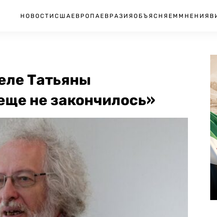
НОВОСТИ
США
ЕВРОПА
ЕВРАЗИЯ
ОБЪЯСНЯЕМ
МНЕНИЯ
В
еле Татьяны
еще не закончилось»