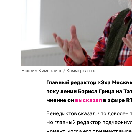
Максим Кимерлинг / Коммерсантъ
Главный редактор «Эха Москвы
покушении Бориса Грица на Та
мнение он
высказал
в эфире RT
Венедиктов сказал, что доволен т
Но главный редактор подчеркнул,
момент, когда его признают выл