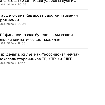
спользовать Starlink для ударов вглубь РФ
7.08.2026 / 20:58
таршего сына Кадырова удостоили звания
ероя Чечни
.08.2026 / 20:31
РГ финансировала бурение в Амазонии
опреки климатическим правилам
.08.2026 / 19:50
ир, деньги, жилье: как «российская мечта»
асколола сторонников ЕР, КПРФ и ЛДПР
.08.2026 / 19:33