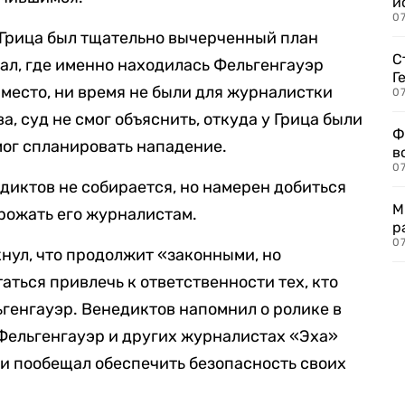
и
0
 Грица был тщательно вычерченный план
С
нал, где именно находилась Фельгенгауэр
Г
 место, ни время не были для журналистки
07
, суд не смог объяснить, откуда у Грица были
Ф
мог спланировать нападение.
в
07
диктов не собирается, но намерен добиться
М
угрожать его журналистам.
р
07
нул, что продолжит «законными, но
ться привлечь к ответственности тех, кто
генгауэр. Венедиктов напомнил о ролике в
 Фельгенгауэр и других журналистах «Эха»
и пообещал обеспечить безопасность своих