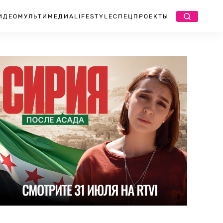
ИДЕО
МУЛЬТИМЕДИА
LIFESTYLE
СПЕЦПРОЕКТЫ