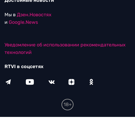
Достойные новости
Мы в
Дзен.Новостях
и
Google.News
Уведомление об использовании рекомендательных
технологий
RTVI в соцсетях
18+
© ООО "ЭрТиВиАй Продакшн". Все права защищены.