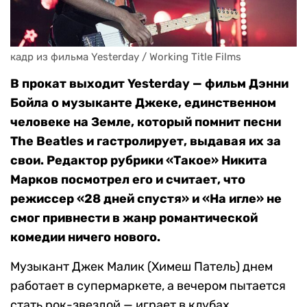
кадр из фильма Yesterday / Working Title Films
В прокат выходит Yesterday — фильм Дэнни
Бойла о музыканте Джеке, единственном
человеке на Земле, который помнит песни
The Beatles и гастролирует, выдавая их за
свои. Редактор рубрики «Такое» Никита
Марков посмотрел его и считает, что
режиссер «28 дней спустя» и «На игле» не
смог привнести в жанр романтической
комедии ничего нового.
Музыкант Джек Малик (Химеш Патель) днем
работает в супермаркете, а вечером пытается
стать рок-звездой — играет в клубах