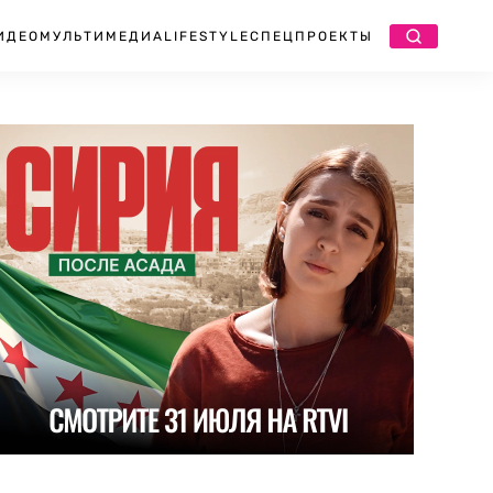
ИДЕО
МУЛЬТИМЕДИА
LIFESTYLE
СПЕЦПРОЕКТЫ