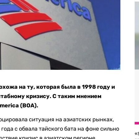
хожа на ту, которая была в 1998 году и
табному кризису. С таким мнением
merica (BOA).
оцировала ситуация на азиатских рынках,
 года с обвала тайского бата на фоне сильно
«
дствие кризис в азиатском регионе