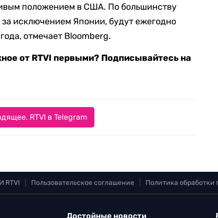
йчивым положением в США. По большинству
, за исключением Японии, будут ежегодно
 года, отмечает Bloomberg.
жное от RTVI первыми? Подписывайтесь на
дящее. RTVI в Telegram
И RTVI
|
Пользовательское соглашение
|
Политика обработки
Достойные новости