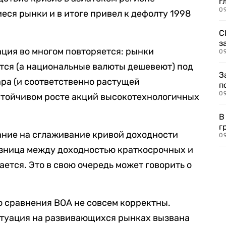
г
09
ся рынки и в итоге привел к дефолту 1998
С
з
ация во многом повторяется: рынки
09
ся (а национальные валюты дешевеют) под
З
ра (и соответственно растущей
п
0
стойчивом росте акций высокотехнологичных
В
г
ние на сглаживание кривой доходности
09
разница между доходностью краткосрочных и
ется. Это в свою очередь может говорить о
то сравнения BOA не совсем корректны.
итуация на развивающихся рынках вызвана