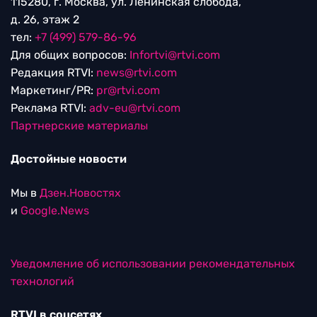
115280, г. Москва, ул. Ленинская слобода,
д. 26, этаж 2
тел:
+7 (499) 579-86-96
Для общих вопросов:
Infortvi@rtvi.com
Редакция RTVI:
news@rtvi.com
Маркетинг/PR:
pr@rtvi.com
Реклама RTVI:
adv-eu@rtvi.com
Партнерские материалы
Достойные новости
Мы в
Дзен.Новостях
и
Google.News
Уведомление об использовании рекомендательных
технологий
RTVI в соцсетях