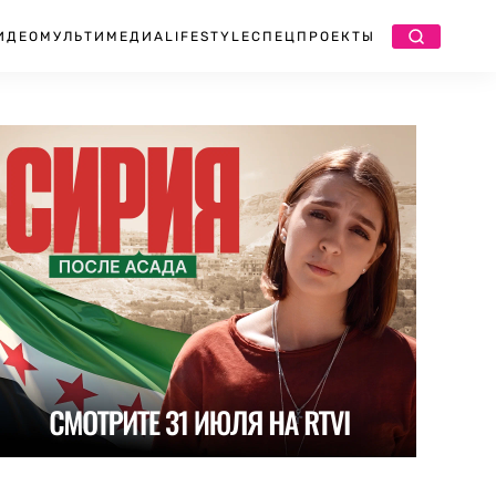
ИДЕО
МУЛЬТИМЕДИА
LIFESTYLE
СПЕЦПРОЕКТЫ