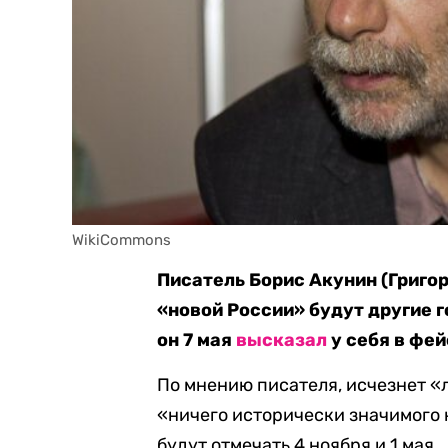
WikiCommons
Писатель Борис Акунин (Григо
«новой России» будут другие 
он 7 мая
высказал
у себя в фей
По мнению писателя, исчезнет «л
«ничего исторически значимого 
будут отмечать 4 ноября и 1 мая.