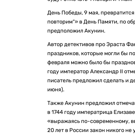
День Победы, 9 мая, превратитс
повторим“» в День Памяти, по о
предположил Акунин.
Автор детективов про Эраста Ф
праздников, которые могли бы по
февраля можно было бы празднов
году император Александр II от
писатель предложил сделать и д
июня).
Также Акунин предложил отмечать
в 1744 году императрица Елизаве
«выражаясь по-современному, в
20 лет в России закон никого не 