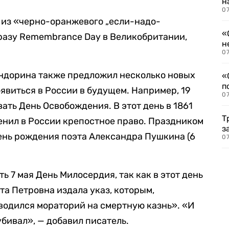
н
07
я из «черно-оранжевого „если-надо-
«
бразу Remembrance Day в Великобритании,
н
07
андорина также предложил несколько новых
«
п
явиться в России в будущем. Например, 19
07
ать День Освобождения. В этот день в 1861
Т
менил в России крепостное право. Праздником
з
ень рождения поэта Александра Пушкина (6
07
 7 мая День Милосердия, так как в этот день
та Петровна издала указ, которым,
водился мораторий на смертную казнь». «И
убивал», — добавил писатель.