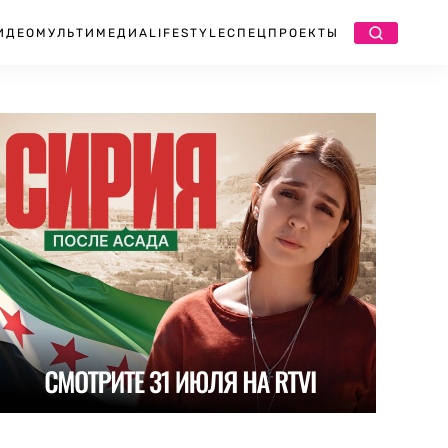
ИДЕО
МУЛЬТИМЕДИА
LIFESTYLE
СПЕЦПРОЕКТЫ