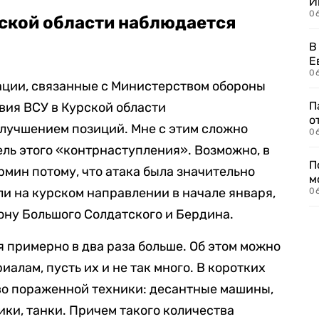
И
0
рской области наблюдается
В
Е
06
ции, связанные с Министерством обороны
П
вия ВСУ в Курской области
о
улучшением позиций. Мне с этим сложно
06
ель этого «контрнаступления». Возможно, в
П
рмин потому, что атака была значительно
м
и на курском направлении в начале января,
06
ону Большого Солдатского и Бердина.
я примерно в два раза больше. Об этом можно
алам, пусть их и не так много. В коротких
во пораженной техники: десантные машины,
ки, танки. Причем такого количества