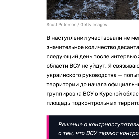
Scott Peterson / Getty Images
В наступлении участвовали не ме
значительное количество десанта.
следующий день после интервью Зе
области ВСУ не уйдут. Я связыва
украинского руководства — попы
территории до начала официальны
группировка ВСУ в Курской обла
площадь подконтрольных террит
Решение о контрнаступатель
с тем, что ВСУ теряют контр