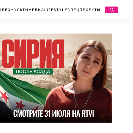
ИДЕО
МУЛЬТИМЕДИА
LIFESTYLE
СПЕЦПРОЕКТЫ