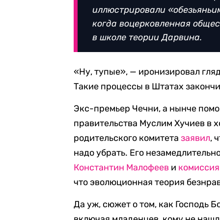
иллюстрировали «обезьяньи
когда воцерковленная общес
в школе теории Дарвина.
«Ну, тупые», — иронизировал гля
Такие процессы в Штатах закончи
Экс-премьер Чечни, а нынче пом
правительства Муслим Хучиев в х
родительского комитета
заявил
, 
надо убрать. Его незамедлитель
Константин Малофеев
и
комиссия
что эволюционная теория безнра
Да уж, сюжет о том, как Господь Б
включая младенцев, кому не нашл