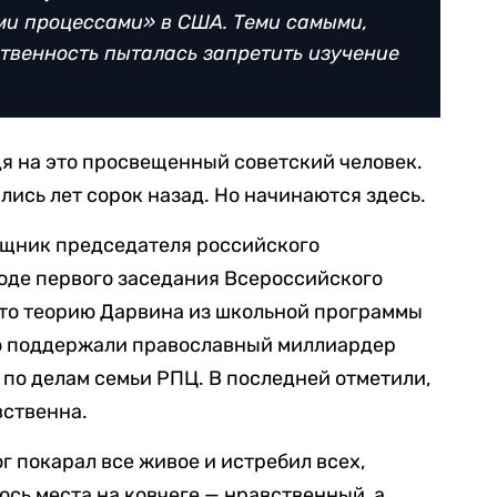
ми процессами» в США. Теми самыми,
твенность пыталась запретить изучение
дя на это просвещенный советский человек.
лись лет сорок назад. Но начинаются здесь.
ощник председателя российского
оде первого заседания Всероссийского
что теорию Дарвина из школьной программы
но поддержали православный миллиардер
по делам семьи РПЦ. В последней отметили,
вственна.
ог покарал все живое и истребил всех,
ось места на ковчеге — нравственный, а