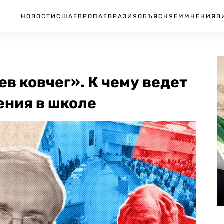
НОВОСТИ
США
ЕВРОПА
ЕВРАЗИЯ
ОБЪЯСНЯЕМ
МНЕНИЯ
В
в ковчег». К чему ведет
ения в школе