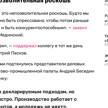
озволительная роскошь
з
07
 — это непозволительная роскошь. Будто мы
Р
жно быть спрессовано, чтобы потом раньше
ш
07
и и быть конкурентоспособным», —
заявил
Мединский.
У
с
07
ая», —
поддержал
коллегу в тот же день
трий Песков.
Ж
ж
ми подтянулись представители деловых
0
ргово-промышленной палаты Андрей Беседин
чку:
к декларируемым подходам, но
ыстро. Производство работает с
нтов, а молодежь не идет».