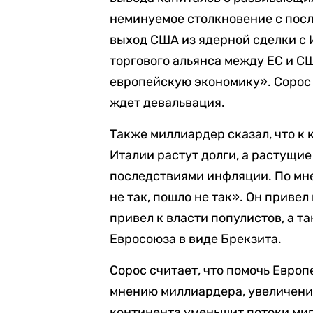
неминуемое столкновение с посл
выход США из ядерной сделки с 
торгового альянса между ЕС и С
европейскую экономику». Сорос
ждет девальвация.
Также миллиардер сказал, что к 
Италии растут долги, а растущи
последствиями инфляции. По мне
не так, пошло не так». Он приве
привел к власти популистов, а 
Евросоюза в виде Брекзита.
Сорос считает, что помочь Евро
мнению миллиардера, увеличени
континента уменьшит потоки миг