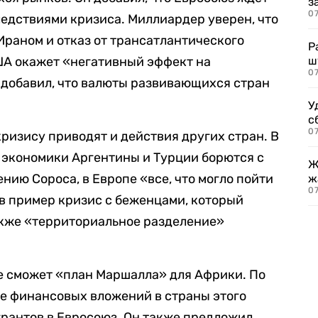
з
07
едствиями кризиса. Миллиардер уверен, что
Ираном и отказ от трансатлантического
Р
ША окажет «негативный эффект на
ш
07
 добавил, что валюты развивающихся стран
У
с
07
кризису приводят и действия других стран. В
е экономики Аргентины и Турции борются с
Ж
нию Сороса, в Европе «все, что могло пойти
ж
0
л в пример кризис с беженцами, который
также «территориальное разделение»
пе сможет «план Маршалла» для Африки. По
е финансовых вложений в страны этого
рантов в Евросоюз. Он также предложил