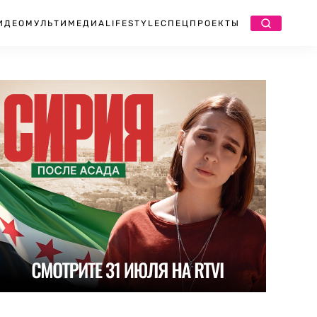
ИДЕО
МУЛЬТИМЕДИА
LIFESTYLE
СПЕЦПРОЕКТЫ