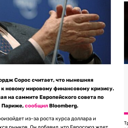
рдж Сорос считает, что нынешняя
 к новому мировому финансовому кризису.
мая на саммите Европейского совета по
 Париже,
сообщил
Bloomberg.
роизойдет из-за роста курса доллара и
Т
ся рынков. Он добавил, что Евросоюз ждет