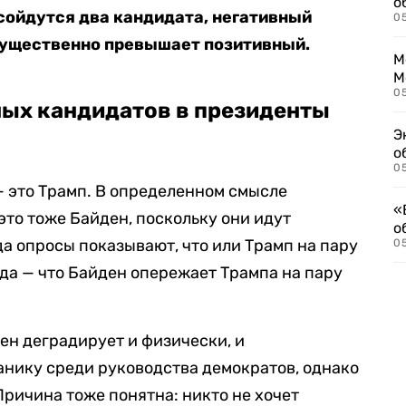
о
 сойдутся два кандидата, негативный
0
 существенно превышает позитивный.
М
М
05
ых кандидатов в президенты
Э
о
05
 это Трамп. В определенном смысле
«
то тоже Байден, поскольку они идут
о
да опросы показывают, что или Трамп на пару
05
да — что Байден опережает Трампа на пару
ен деградирует и физически, и
анику среди руководства демократов, однако
 Причина тоже понятна: никто не хочет