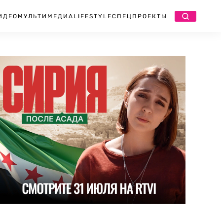
ИДЕО
МУЛЬТИМЕДИА
LIFESTYLE
СПЕЦПРОЕКТЫ