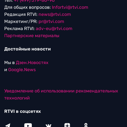
тел:
+7 (499) 579-86-96
Для общих вопросов:
Infortvi@rtvi.com
Редакция RTVI:
news@rtvi.com
Маркетинг/PR:
pr@rtvi.com
Реклама RTVI:
adv-eu@rtvi.com
Партнерские материалы
Достойные новости
Мы в
Дзен.Новостях
и
Google.News
Уведомление об использовании рекомендательных
технологий
RTVI в соцсетях