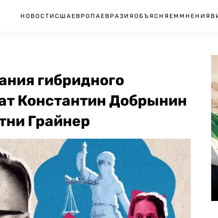
НОВОСТИ
США
ЕВРОПА
ЕВРАЗИЯ
ОБЪЯСНЯЕМ
МНЕНИЯ
В
ания гибридного
ат Константин Добрынин
тни Грайнер