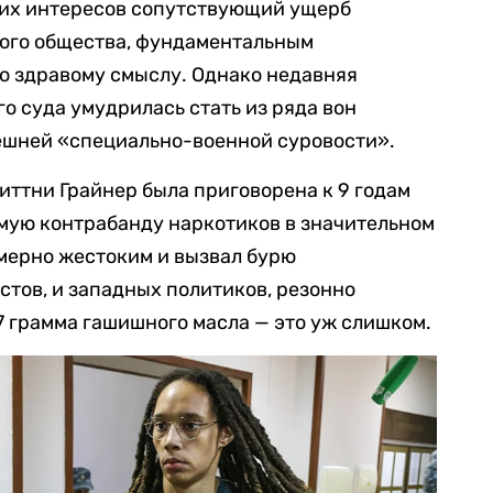
ких интересов сопутствующий ущерб
ого общества, фундаментальным
о здравому смыслу. Однако недавняя
о суда умудрилась стать из ряда вон
ешней «специально-военной суровости».
ттни Грайнер была приговорена к 9 годам
мую контрабанду наркотиков в значительном
мерно жестоким и вызвал бурю
тов, и западных политиков, резонно
,7 грамма гашишного масла — это уж слишком.