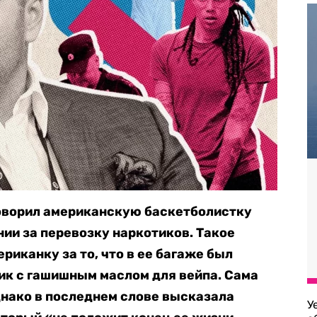
говорил американскую баскетболистку
нии за перевозку наркотиков. Такое
риканку за то, что в ее багаже был
к с гашишным маслом для вейпа. Сама
днако в последнем слове высказала
У