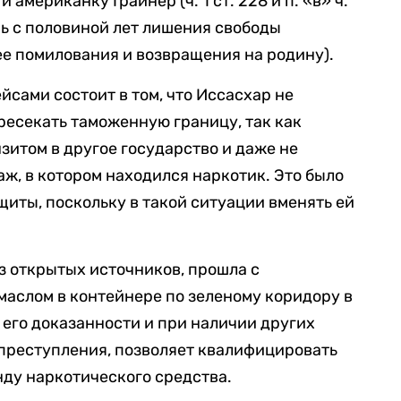
и американку Грайнер (ч. 1 ст. 228 и п. «в» ч.
емь с половиной лет лишения свободы
ее помилования и возвращения на родину).
йсами состоит в том, что Иссасхар не
ресекать таможенную границу, так как
зитом в другое государство и даже не
аж, в котором находился наркотик. Это было
иты, поскольку в такой ситуации вменять ей
из открытых источников, прошла с
аслом в контейнере по зеленому коридору в
 его доказанности и при наличии других
 преступления, позволяет квалифицировать
ду наркотического средства.