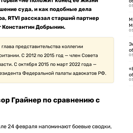
оторый «не положит конец ее жизни
о
0
решение суда, и как подобные дела
ра, RTVI рассказал старший партнер
М
М
r Константин Добрынин.
05
Э
 глава представительства коллегии
о
ритании. С 2012 по 2015 год — член Совета
05
сти. С октября 2015 по март 2022 года —
«
резидента Федеральной палаты адвокатов РФ.
о
05
ор Грайнер по сравнению с
ле 24 февраля напоминают боевые сводки,