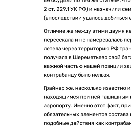
Ее осудили по тем же статьям, что 
2 ст. 229.1 УК РФ) и назначили с
(впоследствии удалось добиться 
Отличие же между этими двумя ке
пересекала и не намеревалась пе
летела через территорию РФ тран
получала в Шереметьево свой баг
важной частью нашей позиции защ
контрабанду было нельзя.
Грайнер же, насколько известно 
находящимся при ней гашишным м
аэропорту. Именно этот факт, при
обязательных элементов состава
подобные действия как контрабан