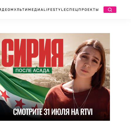
ИДЕО
МУЛЬТИМЕДИА
LIFESTYLE
СПЕЦПРОЕКТЫ