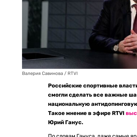
Валерия Савинова / RTVI
Российские спортивные власти
смогли сделать все важные ша
национальную антидопинговую
Такое мнение в эфире RTVI
выс
Юрий Ганус.
По словам Гануса, даже самые я