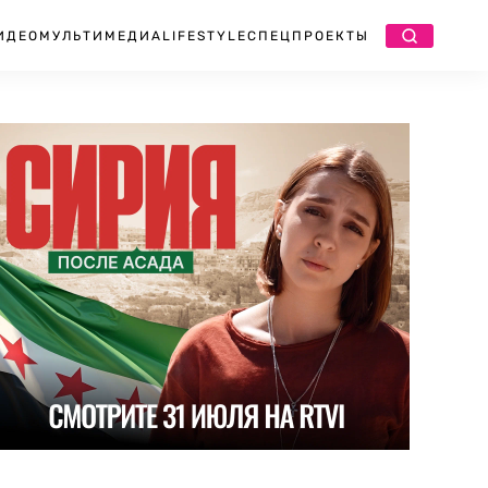
ИДЕО
МУЛЬТИМЕДИА
LIFESTYLE
СПЕЦПРОЕКТЫ