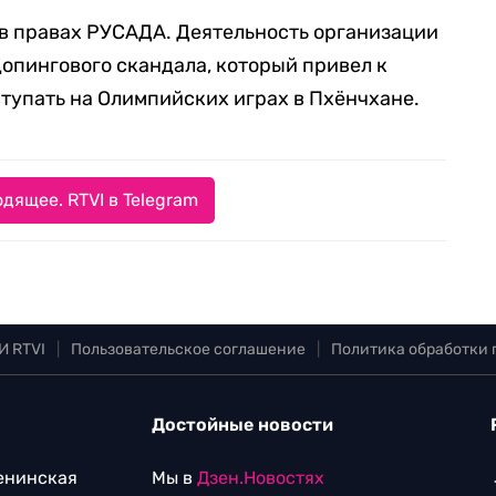
в правах РУСАДА. Деятельность организации
допингового скандала, который привел к
тупать на Олимпийских играх в Пхёнчхане.
дящее. RTVI в Telegram
И RTVI
|
Пользовательское соглашение
|
Политика обработки
Достойные новости
Ленинская
Мы в
Дзен.Новостях