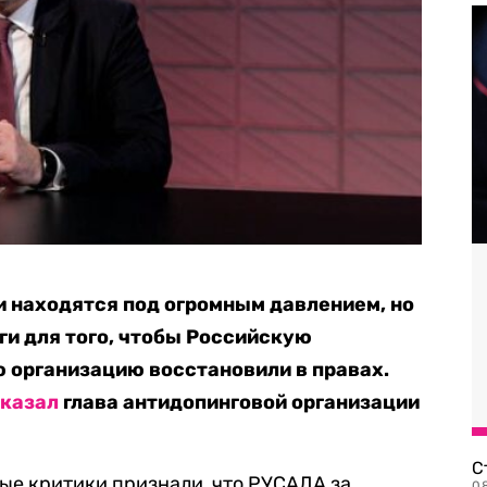
 находятся под огромным давлением, но
ги для того, чтобы Российскую
 организацию восстановили в правах.
казал
глава антидопинговой организации
С
рые критики признали, что РУСАДА за
08