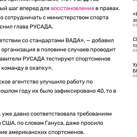
ный шаг вперед для
восстановления
в правах.
«
но сотрудничать с министерством спорта
з
08
яснил глава РУСАДА.
С
етствии со стандартами ВАДА», — добавил
т
го организация в половине случаев проводит
0
тавители РУСАДА тестируют спортсменов
У
 команду в охапку».
Б
0
ское агентство улучшило работу по
ошлом году их было зафиксировано 40, то в
 уже давно соответствовала требованиям
 США, по словам Гануса, даже просило
ние американских спортсменов.