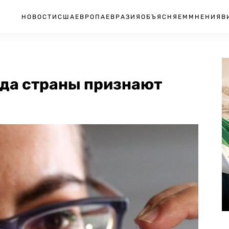
НОВОСТИ
США
ЕВРОПА
ЕВРАЗИЯ
ОБЪЯСНЯЕМ
МНЕНИЯ
В
ода страны признают