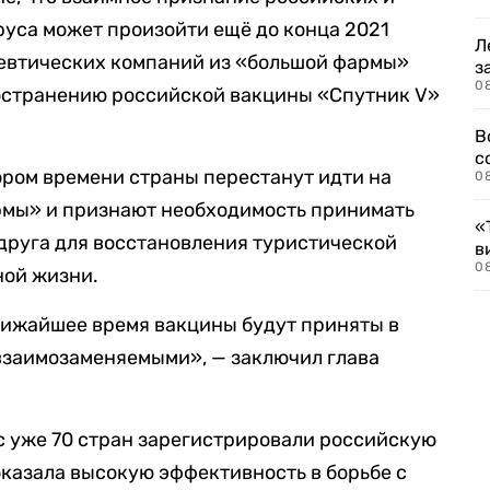
уса может произойти ещё до конца 2021
Л
цевтических компаний из «большой фармы»
з
0
остранению российской вакцины «Спутник V»
В
с
кором времени страны перестанут идти на
0
рмы» и признают необходимость принимать
«
друга для восстановления туристической
в
0
ной жизни.
ближайшее время вакцины будут приняты в
 взаимозаменяемыми», — заключил глава
с уже 70 стран зарегистрировали российскую
оказала высокую эффективность в борьбе с