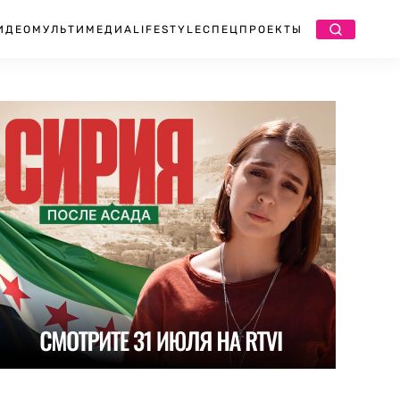
ИДЕО
МУЛЬТИМЕДИА
LIFESTYLE
СПЕЦПРОЕКТЫ