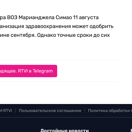
ра ВОЗ Марианджела Симао 11 августа
рганизация здравоохранения может одобрить
ине сентября. Однако точные сроки до сих
дящее. RTVI в Telegram
И RTVI
|
Пользовательское соглашение
|
Политика обработки
Достойные новости