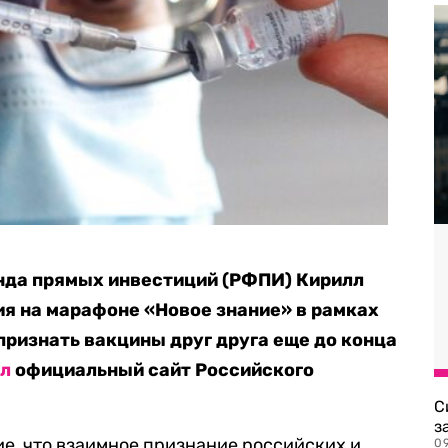
нда прямых инвестиций (РФПИ) Кирилл
я на марафоне «Новое знание» в рамках
признать вакцины друг друга еще до конца
ел
официальный сайт Российского
С
з
е, что взаимное признание российских и
0