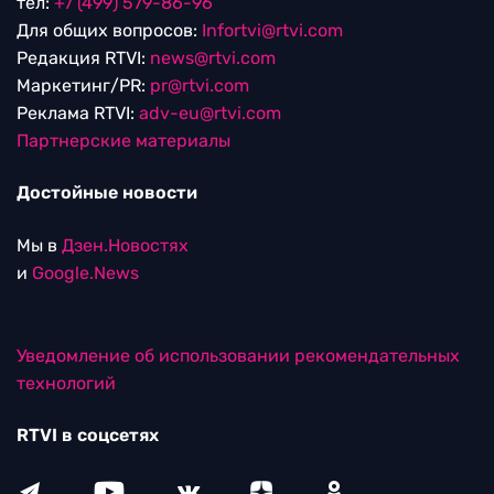
тел:
+7 (499) 579-86-96
Для общих вопросов:
Infortvi@rtvi.com
Редакция RTVI:
news@rtvi.com
Маркетинг/PR:
pr@rtvi.com
Реклама RTVI:
adv-eu@rtvi.com
Партнерские материалы
Достойные новости
Мы в
Дзен.Новостях
и
Google.News
Уведомление об использовании рекомендательных
технологий
RTVI в соцсетях