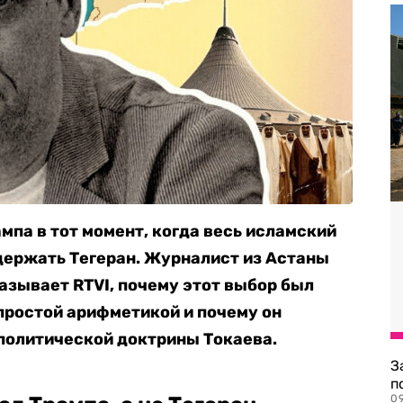
мпа в тот момент, когда весь исламский
держать Тегеран. Журналист из Астаны
зывает RTVI, почему этот выбор был
 простой арифметикой и почему он
политической доктрины Токаева.
З
п
0