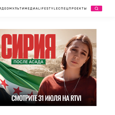
ИДЕО
МУЛЬТИМЕДИА
LIFESTYLE
СПЕЦПРОЕКТЫ