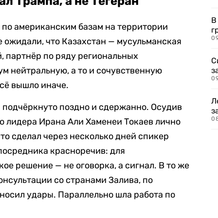
л Трампа, а не Тегеран
В
 по американским базам на территории
г
09
е ожидали, что Казахстан — мусульманская
й, партнёр по ряду региональных
С
м нейтральную, а то и сочувственную
з
0
сё вышло иначе.
Л
 подчёркнуто поздно и сдержанно. Осудив
з
0
го лидера Ирана Али Хаменеи Токаев лично
это сделал через несколько дней спикер
посредника красноречив: для
е решение — не оговорка, а сигнал. В то же
онсультации со странами Залива, по
носил удары. Параллельно шла работа по