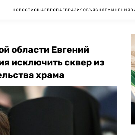
НОВОСТИ
США
ЕВРОПА
ЕВРАЗИЯ
ОБЪЯСНЯЕМ
МНЕНИЯ
В
ой области Евгений
ия исключить сквер из
ельства храма