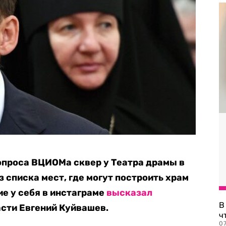
опроса ВЦИОМа сквер у Театра драмы в
 списка мест, где могут построить храм
ие у себя в инстаграме
высказал
В
сти Евгений Куйвашев.
ч
07