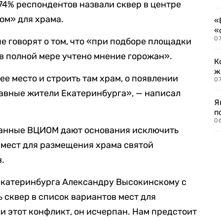
74% респондентов назвали сквер в центре
ом» для храма.
«
«
07
е говорят о том, что «при подборе площадки
в полной мере учтено мнение горожан».
К
ж
е место и строить там храм, о появлении
0
авные жители Екатеринбурга», — написал
Я
п
0
данные ВЦИОМ дают основания исключить
 мест для размещения храма святой
.
 Екатеринбурга Александру Высокинскому с
 сквер в список вариантов мест для
и этот конфликт, он исчерпан. Нам предстоит