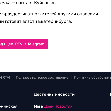
ама», — считает Куйвашев.
е «раздергивать» жителей другими опросами
ый готовят власти Екатеринбурга.
дящее. RTVI в Telegram
И RTVI
|
Пользовательское соглашение
|
Политика обработки
Достойные новости
Ленинская
Мы в
Дзен.Новостях