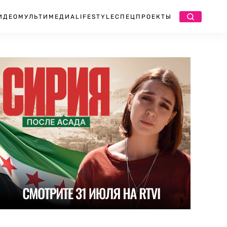
ИДЕО
МУЛЬТИМЕДИА
LIFESTYLE
СПЕЦПРОЕКТЫ