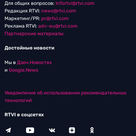
Для общих вопросов:
Infortvi@rtvi.com
Редакция RTVI:
news@rtvi.com
Маркетинг/PR:
pr@rtvi.com
Реклама RTVI:
adv-eu@rtvi.com
Партнерские материалы
Достойные новости
Мы в
Дзен.Новостях
и
Google.News
Уведомление об использовании рекомендательных
технологий
RTVI в соцсетях