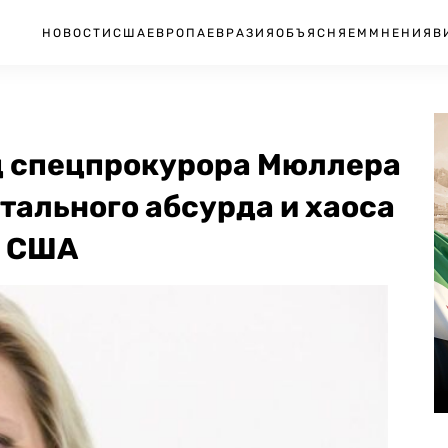
НОВОСТИ
США
ЕВРОПА
ЕВРАЗИЯ
ОБЪЯСНЯЕМ
МНЕНИЯ
В
д спецпрокурора Мюллера
отального абсурда и хаоса
е США