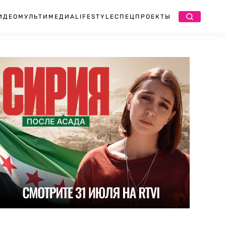
ИДЕО
МУЛЬТИМЕДИА
LIFESTYLE
СПЕЦПРОЕКТЫ