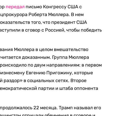
арр
передал
письмо Конгрессу США с
ецпрокурора Роберта Мюллера. В нем
 доказательств того, что президент США
ступили в сговор с Россией, чтобы победить
ования Мюллера в целом вмешательство
считается доказанным. Группа Мюллера
происходило по двум направлениям: в первом
 бизнесмену Евгению Пригожину, которые
 раздор» в социальных сетях. Второе
Демократической партии и штаба оппонента
продолжалось 22 месяца. Трамп называл его
Вашингтон отрицали обвинения в сговоре и