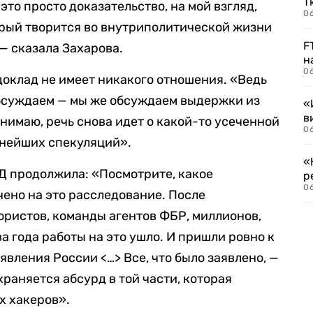
Т
это просто доказательство, на мой взгляд,
06
торый творится во внутриполитической жизни
F
— сказала Захарова.
н
06
 доклад не имеет никакого отношения. «Ведь
обсуждаем — мы же обсуждаем выдержки из
«
в
онимаю, речь снова идет о какой-то усеченной
06
льнейших спекуляций».
«
 продолжила: «Посмотрите, какое
р
06
чено на это расследование. После
ристов, команды агентов ФБР, миллионов,
а года работы на это ушло. И пришли ровно к
заявления России <…> Все, что было заявлено, —
храняется абсурд в той части, которая
х хакеров».