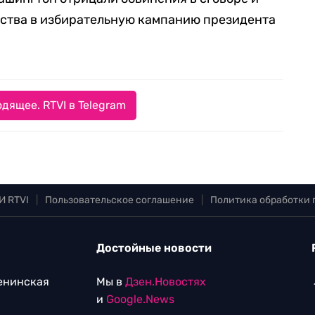
ьства в избирательную кампанию президента
дящее. RTVI в Telegram
И RTVI
|
Пользовательское соглашение
|
Политика обработки
Достойные новости
Ленинская
Мы в
Дзен.Новостях
и
Google.News